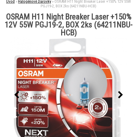
Úvod
»
Halogénové žiarovky
»
OSRAM H11 Night Breaker Laser +150% 12V 55W
PGJ19-2, BOX 2ks (64211NBU-HCB)
OSRAM H11 Night Breaker Laser +150%
12V 55W PGJ19-2, BOX 2ks (64211NBU-
HCB)