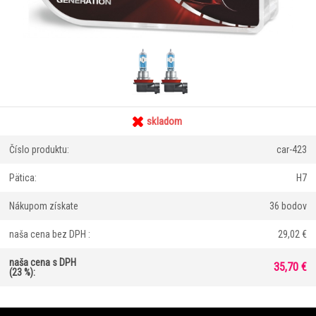
skladom
Číslo produktu:
car-423
Pätica:
H7
Nákupom získate
36 bodov
naša cena bez DPH :
29,02 €
naša cena s DPH
35,70 €
(23 %):