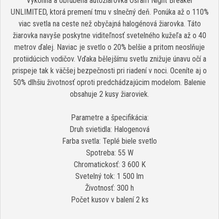
Výkonná a obľúbená autožiarovka Osram Night Breaker
UNLIMITED, ktorá premení tmu v slnečný deň. Ponúka až o 110%
viac svetla na ceste než obyčajná halogénová žiarovka. Táto
žiarovka navyše poskytne viditeľnosť svetelného kužeľa až o 40
metrov ďalej. Naviac je svetlo o 20% belšie a pritom neoslňuje
protiidúcich vodičov. Vďaka bělejšímu svetlu znižuje únavu očí a
prispeje tak k väčšej bezpečnosti pri riadení v noci. Oceníte aj o
50% dlhšiu životnosť oproti predchádzajúcim modelom. Balenie
obsahuje 2 kusy žiaroviek.
Parametre a špecifikácia:
Druh svietidla: Halogenová
Farba svetla: Teplé biele svetlo
Spotreba: 55 W
Chromatickosť: 3 600 K
Svetelný tok: 1 500 lm
Životnosť: 300 h
Počet kusov v balení 2 ks