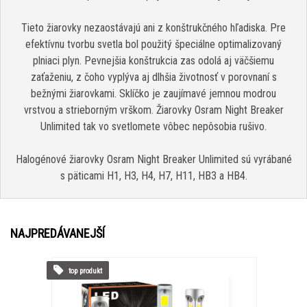
Tieto žiarovky nezaostávajú ani z konštrukčného hľadiska. Pre
efektívnu tvorbu svetla bol použitý špeciálne optimalizovaný
plniaci plyn. Pevnejšia konštrukcia zas odolá aj väčšiemu
zaťaženiu, z čoho vyplýva aj dlhšia životnosť v porovnaní s
bežnými žiarovkami. Sklíčko je zaujímavé jemnou modrou
vrstvou a strieborným vrškom. Žiarovky Osram Night Breaker
Unlimited tak vo svetlomete vôbec nepôsobia rušivo.
Halogénové žiarovky Osram Night Breaker Unlimited sú vyrábané
s päticami H1, H3, H4, H7, H11, HB3 a HB4.
NAJPREDÁVANEJŠÍ
top produkt