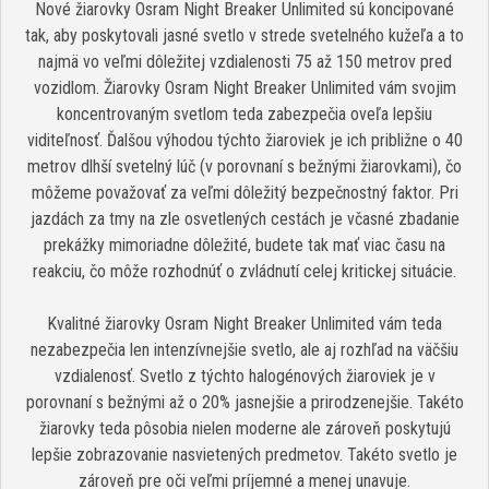
Nové žiarovky Osram Night Breaker Unlimited sú koncipované
tak, aby poskytovali jasné svetlo v strede svetelného kužeľa a to
najmä vo veľmi dôležitej vzdialenosti 75 až 150 metrov pred
vozidlom. Žiarovky Osram Night Breaker Unlimited vám svojim
koncentrovaným svetlom teda zabezpečia oveľa lepšiu
viditeľnosť. Ďalšou výhodou týchto žiaroviek je ich približne o 40
metrov dlhší svetelný lúč (v porovnaní s bežnými žiarovkami), čo
môžeme považovať za veľmi dôležitý bezpečnostný faktor. Pri
jazdách za tmy na zle osvetlených cestách je včasné zbadanie
prekážky mimoriadne dôležité, budete tak mať viac času na
reakciu, čo môže rozhodnúť o zvládnutí celej kritickej situácie.
Kvalitné žiarovky Osram Night Breaker Unlimited vám teda
nezabezpečia len intenzívnejšie svetlo, ale aj rozhľad na väčšiu
vzdialenosť. Svetlo z týchto halogénových žiaroviek je v
porovnaní s bežnými až o 20% jasnejšie a prirodzenejšie. Takéto
žiarovky teda pôsobia nielen moderne ale zároveň poskytujú
lepšie zobrazovanie nasvietených predmetov. Takéto svetlo je
zároveň pre oči veľmi príjemné a menej unavuje.